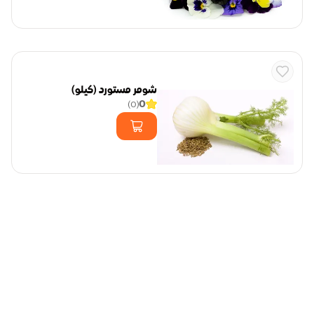
شومر مستورد (كيلو)
0
)
0
(