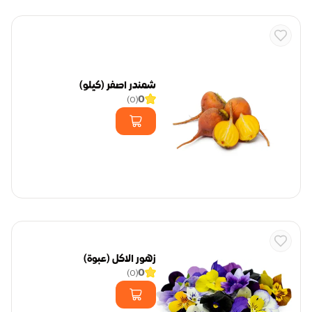
شمندر اصفر (كيلو)
0
)
0
(
زهور الاكل (عبوة)
0
)
0
(