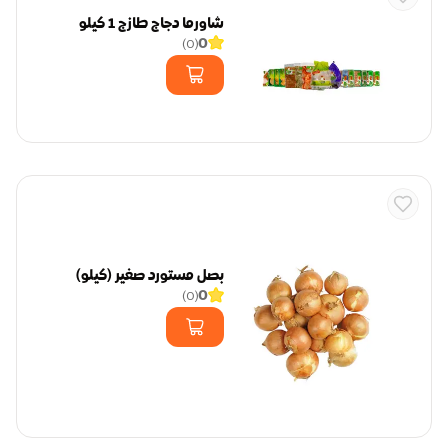
شاورما دجاج طازج 1 كيلو
0
)
0
(
بصل مستورد صغير (كيلو)
0
)
0
(