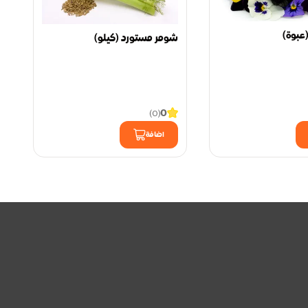
(عبوة)
شومر مستورد (كيلو)
0
)
0
(
اضافة