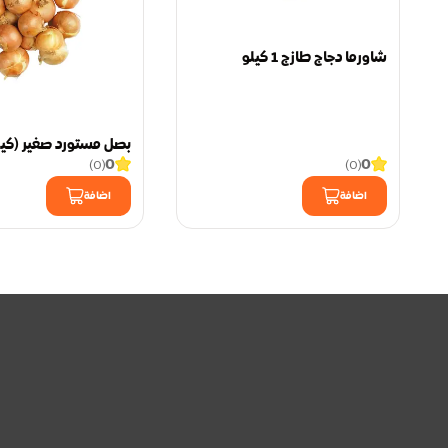
شاورما دجاج طازج 1 كيلو
بصل مستورد صغير (كيل
0
0
)
0
(
)
0
(
اضافة
اضافة