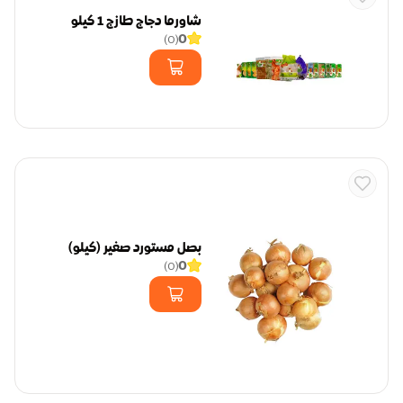
شاورما دجاج طازج 1 كيلو
0
)
0
(
بصل مستورد صغير (كيلو)
0
)
0
(