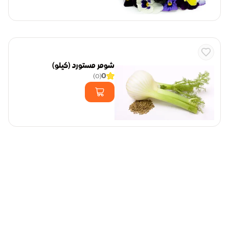
شومر مستورد (كيلو)
0
)
0
(