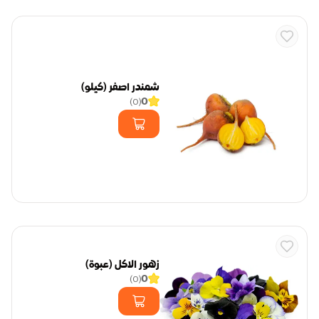
شمندر اصفر (كيلو)
0
)
0
(
زهور الاكل (عبوة)
0
)
0
(