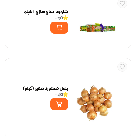
شاورما دجاج طازج 1 كيلو
0
)
0
(
بصل مستورد صغير (كيلو)
0
)
0
(