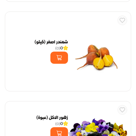
شمندر اصفر (كيلو)
0
)
0
(
زهور الاكل (عبوة)
0
)
0
(