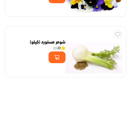
شومر مستورد (كيلو)
0
)
0
(