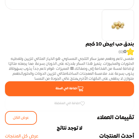
بندق حب ابيض 10 كجم
0
)
0
(
ملمس ناعم وطعم مميز سكر الثلجي النمساوي، هو الخيار المثالي لتزيين وتغطيه 
الحلويات والمخبوزات. يتميز هذا السكر بقدرته على الذوبان بسرعة، مما يجعله مثاليًا 
لإضافة لمسة من الفخامة إلى وصفاتك.🟩 المميزات :قوام ناعم جداً يذوب بسهولةلا 
يذوب بسرعة عند ملامسة المعجنات الساخنةمثالي لتزيين الدونات والحلوياتطعم 
متوازن لا يطغى على النكهات الأخرىمنتج عالي الجودة من النمسا
اضافة الي السلة
اضافة الي المفضلة
تقييمات العملاء
عرض الكل
لا توجد نتائج
أحدث المنتجات
عرض كل المنتجات