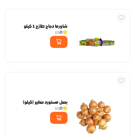
شاورما دجاج طازج 1 كيلو
0
)
0
(
بصل مستورد صغير (كيلو)
0
)
0
(