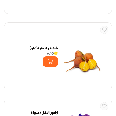
شمندر اصفر (كيلو)
0
)
0
(
زهور الاكل (عبوة)